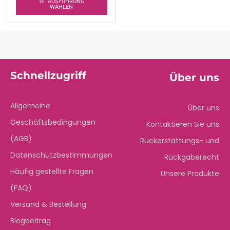
AUSFÜHRUNG
WÄHLEN
Schnellzugriff
Über uns
Allgemeine
Über uns
Geschäftsbedingungen
Kontaktieren Sie uns
(AGB)
Rückerstattungs- und
Datenschutzbestimmungen
Rückgaberecht
Häufig gestellte Fragen
Unsere Produkte
(FAQ)
Versand & Bestellung
Blogbeitrag