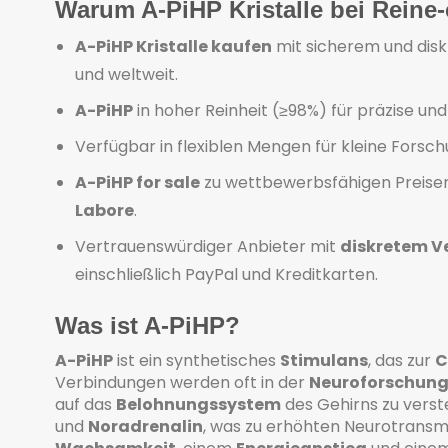
Warum A-PiHP Kristalle bei Reine
A-PiHP Kristalle kaufen
mit sicherem und dis
und weltweit.
A-PiHP
in hoher Reinheit (≥98%) für präzise un
Verfügbar in flexiblen Mengen für kleine Forsc
A-PiHP for sale
zu wettbewerbsfähigen Preisen,
Labore
.
Vertrauenswürdiger Anbieter mit
diskretem V
einschließlich PayPal und Kreditkarten.
Was ist A-PiHP?
A-PiHP
ist ein synthetisches
Stimulans
, das zur
C
Verbindungen werden oft in der
Neuroforschun
auf das
Belohnungssystem
des Gehirns zu vers
und
Noradrenalin
, was zu erhöhten Neurotransmi