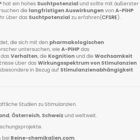
P
hat ein hohes
Suchtpotenzial
und sollte mit äußerster
ersuchen die
langfristigen Auswirkungen
von
A-PiHP
hr über das
Suchtpotenzial
zu erfahren​
(
CFSRE
)
.
et, die sich mit den
pharmakologischen
orscher untersuchen, wie
A-PiHP
das
s das
Verhalten
, die
Kognition
und die
Wachsamkeit
ntnisse über das
Wirkungsspektrum von Stimulanzien
insbesondere in Bezug auf
Stimulanzienabhängigkeit
ftliche Studien zu Stimulanzien.
and
,
Österreich
,
Schweiz
und weltweit.
rschungsprojekte.
 bei
Reine-chemikalien.com
.