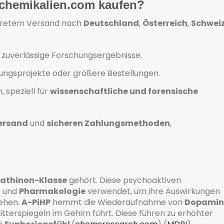
-chemikalien.com kaufen?
kretem Versand nach
Deutschland
,
Österreich
,
Schwei
d zuverlässige Forschungsergebnisse.
hungsprojekte oder größere Bestellungen.
 speziell für
wissenschaftliche und forensische
ersand
und
sicheren Zahlungsmethoden
,
athinon-Klasse
gehört. Diese psychoaktiven
g
und
Pharmakologie
verwendet, um ihre Auswirkungen
tehen.
A-PiHP
hemmt die Wiederaufnahme von
Dopamin
tterspiegeln im Gehirn führt. Diese führen zu erhöhter