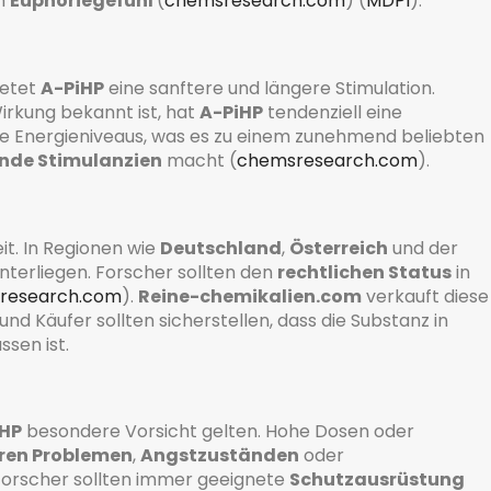
m
Euphoriegefühl
(
chemsresearch.com
)
(
MDPI
)
.
ietet
A-PiHP
eine sanftere und längere Stimulation.
Wirkung bekannt ist, hat
A-PiHP
tendenziell eine
ie Energieniveaus, was es zu einem zunehmend beliebten
nde Stimulanzien
macht​
(
chemsresearch.com
)
.
it. In Regionen wie
Deutschland
,
Österreich
und der
terliegen. Forscher sollten den
rechtlichen Status
in
research.com
)
.
Reine-chemikalien.com
verkauft diese
 und Käufer sollten sicherstellen, dass die Substanz in
ssen ist.
iHP
besondere Vorsicht gelten. Hohe Dosen oder
ren Problemen
,
Angstzuständen
oder
 Forscher sollten immer geeignete
Schutzausrüstung