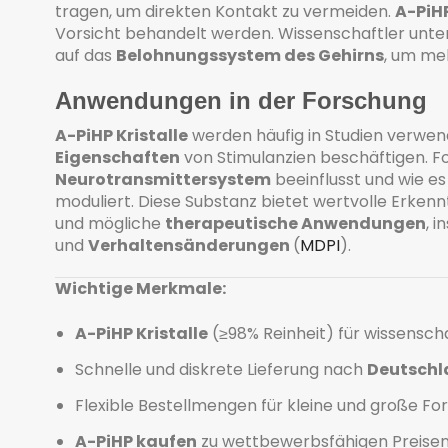
tragen, um direkten Kontakt zu vermeiden.
A-PiH
Vorsicht behandelt werden. Wissenschaftler unt
auf das
Belohnungssystem des Gehirns
, um me
Anwendungen in der Forschung
A-PiHP Kristalle
werden häufig in Studien verwend
Eigenschaften
von Stimulanzien beschäftigen. F
Neurotransmittersystem
beeinflusst und wie e
moduliert. Diese Substanz bietet wertvolle Erken
und mögliche
therapeutische Anwendungen
, 
und
Verhaltensänderungen
(
MDPI
)
.
Wichtige Merkmale:
A-PiHP Kristalle
(≥98% Reinheit) für wissenscha
Schnelle und diskrete Lieferung nach
Deutschl
Flexible Bestellmengen für kleine und große Fo
A-PiHP kaufen
zu wettbewerbsfähigen Preisen