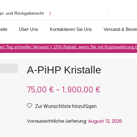
gs- und Rückgaberecht
❘
eite
Über Uns
Kontaktieren Sie Uns
Versand & Beste
en Tag schneller Versand + 15% Rabatt, wenn Sie mit Kryptowährung 
A-PiHP Kristalle
75,00
€
–
1.900,00
€
n
Zur Wunschliste hinzufügen
Voraussichtliche Lieferung:
August 12, 2026