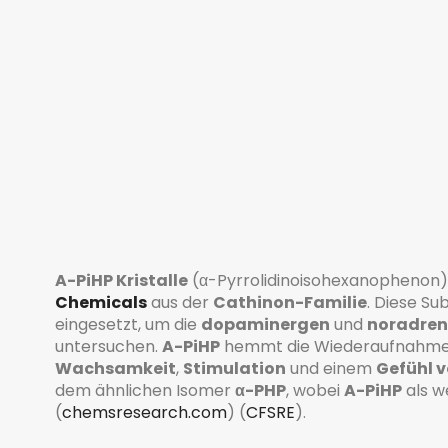
A-PiHP Kristalle
(α-Pyrrolidinoisohexanophenon
Chemicals
aus der
Cathinon-Familie
. Diese Su
eingesetzt, um die
dopaminergen
und
noradren
untersuchen.
A-PiHP
hemmt die Wiederaufnahm
Wachsamkeit
,
Stimulation
und einem
Gefühl v
dem ähnlichen Isomer
α-PHP
, wobei
A-PiHP
als we
(
chemsresearch.com
)
(
CFSRE
)
.