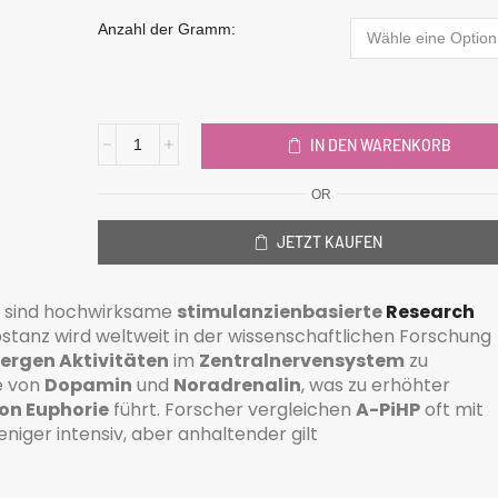
Anzahl der Gramm:
IN DEN WARENKORB
OR
JETZT KAUFEN
) sind hochwirksame
stimulanzienbasierte
Research
bstanz wird weltweit in der wissenschaftlichen Forschung
ergen Aktivitäten
im
Zentralnervensystem
zu
e von
Dopamin
und
Noradrenalin
, was zu erhöhter
on Euphorie
führt. Forscher vergleichen
A-PiHP
oft mit
niger intensiv, aber anhaltender gilt​