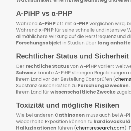
Wachsamkeit
, einem
Energieanstieg
und eine
A-PiHP vs α-PHP
Während
A-PiHP
oft mit
α-PHP
verglichen wird, b
Während
α-PHP
für seine schnelle und intensive 
allmählichere Wirkung auf die Herzfrequenz und d
Forschungsobjekt
in Studien über
lang anhalte
Rechtlicher Status und Sicherheit
Der
rechtliche Status
von
A-PiHP
variiert weltwe
Schweiz
könnte A-PiHP strengen Regulierungen un
ihrem Land vor der Bestellung überprüfen ​
(
chems
Substanz ausschließlich zu
Forschungszwecken
,
ihrem Land für
wissenschaftliche Zwecke
zugela
Toxizität und mögliche Risiken
Wie bei anderen
Cathinonen
muss auch bei
A-P
wiederholte Exposition können zu
kardiovaskulä
Halluzinationen
führen
(
chemsresearch.com
)
.