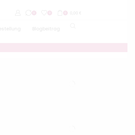
0,00
€
0
0
0
estellung
Blogbeitrag