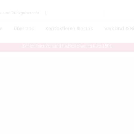
s- und Rückgaberecht
❘
te
Über Uns
Kontaktieren Sie Uns
Versand & B
Kostenloser Versand für Bestellungen über 150€