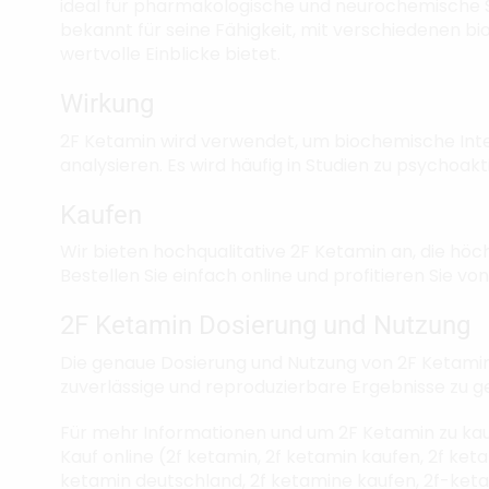
ideal für pharmakologische und neurochemische S
bekannt für seine Fähigkeit, mit verschiedenen b
wertvolle Einblicke bietet.
Wirkung
2F Ketamin wird verwendet, um biochemische Int
analysieren. Es wird häufig in Studien zu psychoak
Kaufen
Wir bieten hochqualitative 2F Ketamin an, die hö
Bestellen Sie einfach online und profitieren Sie 
2F Ketamin Dosierung und Nutzung
Die genaue Dosierung und Nutzung von 2F Ketamin 
zuverlässige und reproduzierbare Ergebnisse zu g
Für mehr Informationen und um 2F Ketamin zu kauf
Kauf online (2f ketamin, 2f ketamin kaufen, 2f ket
ketamin deutschland, 2f ketamine kaufen, 2f-ket