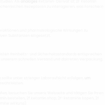
tudien. Als
analoges
Ketamin-Derivat ist 2F Ketamin
iochemischen Rezeptoren zu interagieren, was Forschern
eraktionen und pharmakologische Wirkungen zu
tiven Substanzen eingesetzt.
chsten Reinheits- und Sicherheitsstandards entsprechen.
von unserem schnellen Versand und diskreten Verpackung.
sollte unter strenger Laboraufsicht erfolgen,
um
ewährleisten.
en, besuchen Sie unsere Webseite und tätigen Sie Ihren
amin bestellen, 2f ketamin shop, 2f-ketamine kopen, 2f
amine wirkung).