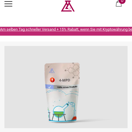
0
Am selben Tag schneller Versand + 15% Rabatt, wenn Sie mit Kryptowährung b