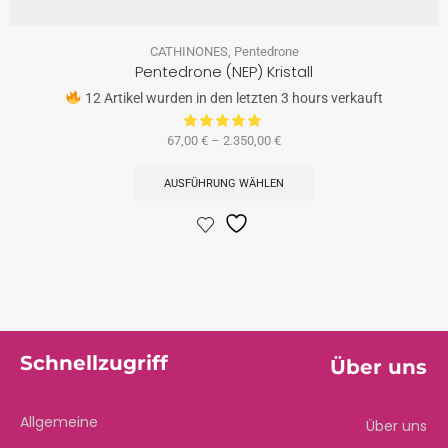
CATHINONES
,
Pentedrone
Pentedrone (NEP) Kristall
12 Artikel wurden in den letzten 3 hours verkauft
67,00
€
–
2.350,00
€
AUSFÜHRUNG WÄHLEN
Schnellzugriff
Über uns
Allgemeine
Über uns