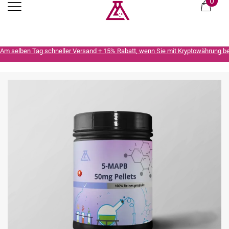
0
Am selben Tag schneller Versand + 15% Rabatt, wenn Sie mit Kryptowährung b