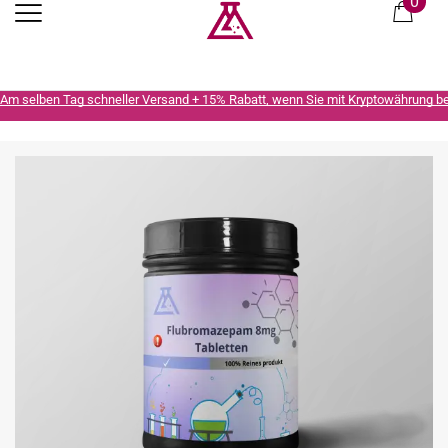
0
Am selben Tag schneller Versand + 15% Rabatt, wenn Sie mit Kryptowährung b