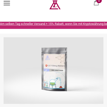
0
Am selben Tag schneller Versand + 15% Rabatt, wenn Sie mit Kryptowährung b