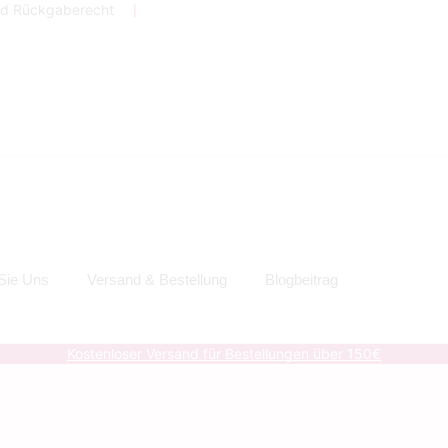
nd Rückgaberecht
❘
 Sie Uns
Versand & Bestellung
Blogbeitrag
Kostenloser Versand für Bestellungen über 150€