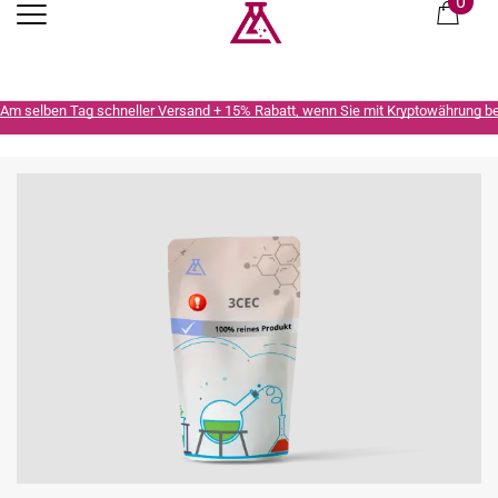
0
Am selben Tag schneller Versand + 15% Rabatt, wenn Sie mit Kryptowährung b