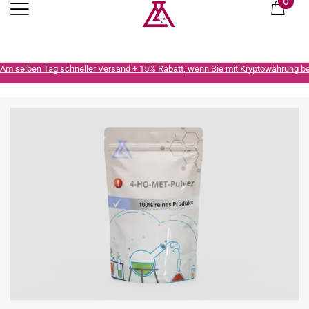
0
Am selben Tag schneller Versand + 15% Rabatt, wenn Sie mit Kryptowährung b