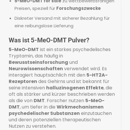
5-MeO-DMT for sale
zu wettbewerbsfähigen
Preisen, speziell für
Forschungszwecke
Diskreter Versand mit sicherer Bezahlung für
eine reibungslose Lieferung
Was ist 5-MeO-DMT Pulver?
5-MeO-DMT
ist ein starkes psychedelisches
Tryptamin, das häufig in
Bewusstseinsforschung
und
Neurowissenschaften
verwendet wird. Es
interagiert hauptsächlich mit den
5-HT2A-
Rezeptoren
des Gehirns und ist bekannt für
seine intensiven
halluzinogenen Effekte
, die
oft als stärker und kürzer beschrieben werden
als die von
DMT
. Forscher nutzen
5-MeO-
DMT
, um tiefer in die
Wirkmechanismen
psychedelischer Substanzen
einzutauchen
und deren potenziellen therapeutischen
Nutzen zu verstehen.