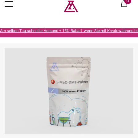
0
Am selben Tag schneller Versand + 15% Rabatt, wenn Sie mit Kryptowährung b