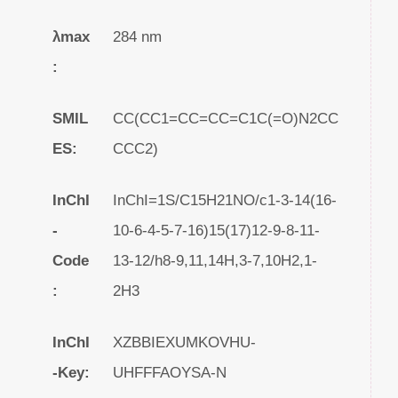
λmax
284 nm
:
SMIL
CC(CC1=CC=CC=C1C(=O)N2CC
ES:
CCC2)
InChI
InChI=1S/C15H21NO/c1-3-14(16-
-
10-6-4-5-7-16)15(17)12-9-8-11-
Code
13-12/h8-9,11,14H,3-7,10H2,1-
:
2H3
InChI
XZBBIEXUMKOVHU-
-Key:
UHFFFAOYSA-N