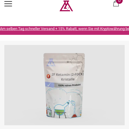
0
Am selben Tag schneller Versand + 15% Rabatt, wenn Sie mit Kryptowährung b