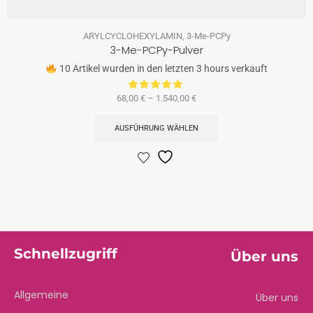
ARYLCYCLOHEXYLAMIN
,
3-Me-PCPy
3-Me-PCPy-Pulver
10 Artikel wurden in den letzten 3 hours verkauft
68,00
€
–
1.540,00
€
AUSFÜHRUNG WÄHLEN
Schnellzugriff
Über uns
Allgemeine
Über uns