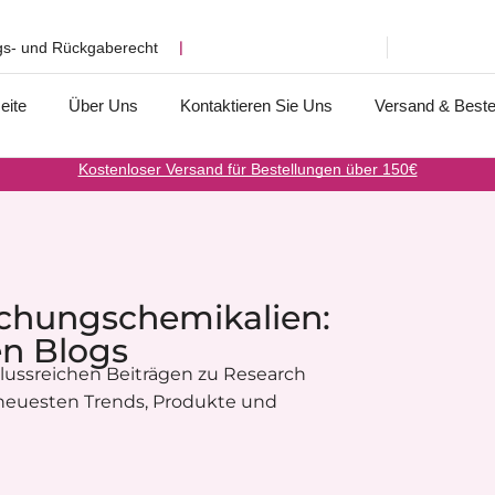
gs- und Rückgaberecht
❘
eite
Über Uns
Kontaktieren Sie Uns
Versand & Beste
Kostenloser Versand für Bestellungen über 150€
rschungschemikalien:
en Blogs
lussreichen Beiträgen zu Research
 neuesten Trends, Produkte und