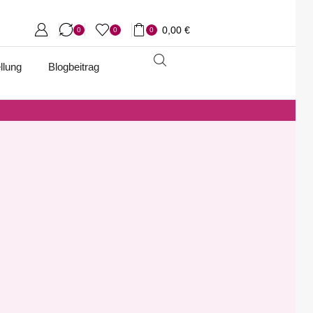
0,00
€
0
0
0
llung
Blogbeitrag