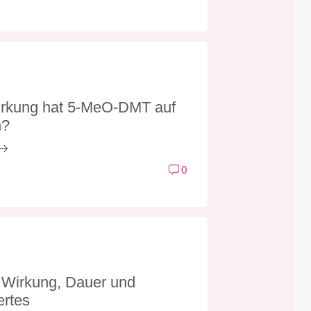
rkung hat 5-MeO-DMT auf
n?
0
 Wirkung, Dauer und
rtes