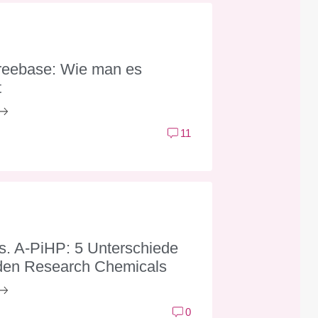
eebase: Wie man es
t
11
. A-PiHP: 5 Unterschiede
den Research Chemicals
0